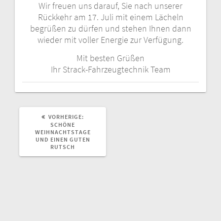
Wir freuen uns darauf, Sie nach unserer
Rückkehr am 17. Juli mit einem Lächeln
begrüßen zu dürfen und stehen Ihnen dann
wieder mit voller Energie zur Verfügung.
Mit besten Grüßen
Ihr Strack-Fahrzeugtechnik Team
VORHERIGE:
V
O
SCHÖNE
R
WEIHNACHTSTAGE
H
UND EINEN GUTEN
E
RUTSCH
R
I
G
E
R
B
E
I
T
R