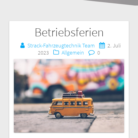
Betriebsferien
B
Strack-Fahrzeugtechnik Team
2. Juli
e
2023
Allgemein
0
i
t
r
a
g
s