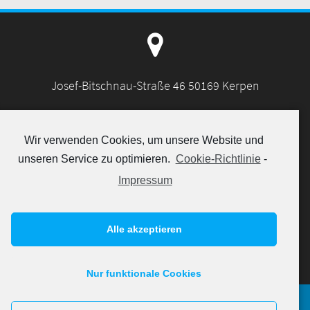
A
G
:
Josef-Bitschnau-Straße 46 50169 Kerpen
Wir verwenden Cookies, um unsere Website und
unseren Service zu optimieren.
Cookie-Richtlinie
-
info@strack-fahrzeugtechnik.de
Impressum
Alle akzeptieren
+49 (0) 22 73 - 94 31 371
Nur funktionale Cookies